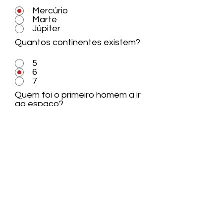
Mercúrio
Marte
Júpiter
Quantos continentes existem?
5
6
7
Quem foi o primeiro homem a ir
ao espaço?
Neil Armstrong
Yuri Gagarin
Buzz Aldrin
Onde fica Budapeste?
Hungria
Espanha
Portugal
Qual desses é um número
primo?