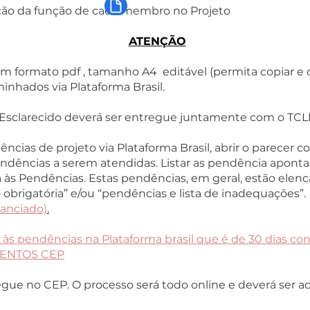
ção da função de cada membro no Projeto
ATENÇÃO
em formato pdf , tamanho A4 editável
(permita copiar e
nhados via Plataforma Brasil.
 Esclarecido deverá ser entregue juntamente com o TCL
ncias de projeto via Plataforma Brasil, abrir o parecer 
dências a serem atendidas. Listar as pendência apont
ta às Pendências. Estas pendências, em geral, estão elen
obrigatória” e/ou “pendências e lista de inadequações”
anciado)
.
a às pendências na Plataforma brasil que é de 30 dias c
UMENTOS CEP
ue no CEP. O processo será todo online e deverá ser 