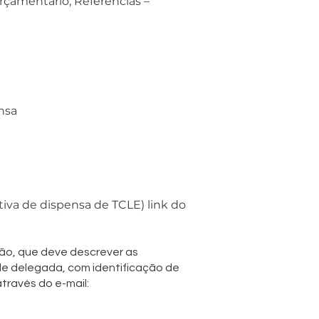
rçamentário, Referências –
nsa
iva de dispensa de TCLE) link do
ção, que deve descrever as
ele delegada, com identificação de
través do e-mail: